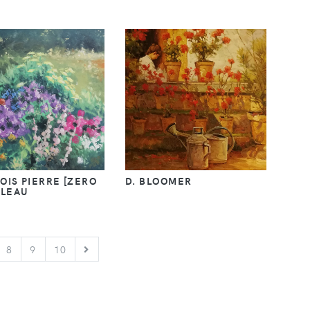
OIS PIERRE [ZERO
D. BLOOMER
BLEAU
SUIVANT
8
9
10