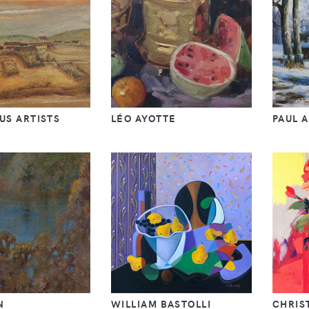
OUS ARTISTS
LÉO AYOTTE
PAUL 
N
WILLIAM BASTOLLI
CHRIS