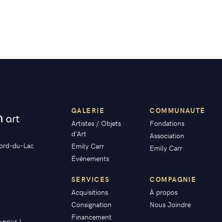
GALERIE
COMMUNAUTÉ
Artistes / Objets
Fondations
d'Art
Association
ord-du-Lac
Emily Carr
Emily Carr
Événements
SERVICES
COMPAGNIE
Acquisitions
À propos
Consignation
Nous Joindre
Financement
z-nous !