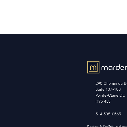
290 Chemin du B
Suite 107-108
Pointe-Claire QC
H9S 4L3
514 505-0565
Restez à l'affût, suive