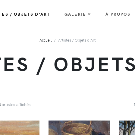
TES / OBJETS D'ART
GALERIE
À PROPOS
Accueil
Artistes / Objets d'Art
TES / OBJETS
4
artistes affichés