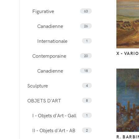
Figurative
63
Canadienne
26
Internationale
1
X - VARI
Contemporaine
20
Canadienne
18
Sculpture
4
OBJETS D'ART
8
I - Objets d'Art - Gall
1
II - Objets d'Art - AB
2
R. BARBI