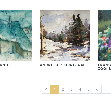
ERNIER
ANDRE BERTOUNESQUE
FRANC
ZOO] 
PRÉCÉDENT
1
2
3
4
5
6
7